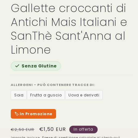
Gallette croccanti di
Antichi Mais Italiani e
SanThè Sant'Anna al
Limone
Senza Glutine
ALLERGENI - PUÒ CONTENERE TRACCE DI:
Soia
Frutta a guscio
Uova e derivati
🏷️ In Promozione
Prezzo
Prezzo
€1,50 EUR
€2,50 EUR
In offerta
di
scontato
Imposte incluse.
Spese di spedizione
calcolate al check-out.