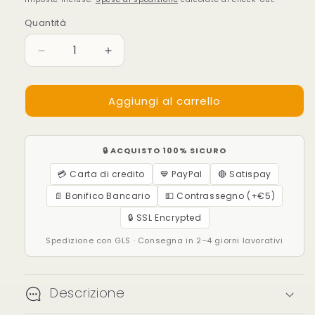
listino
Quantità
Diminuisci
Aumenta
quantità
quantità
per
per
Aggiungi al carrello
CUBOMERENDA
CUBOMERENDA
-
-
Gallette
Gallette
croccanti
croccanti
🔒 ACQUISTO 100% SICURO
di
di
Antichi
Antichi
💳 Carta di credito
💙 PayPal
🔴 Satispay
Mais
Mais
📄 Bonifico Bancario
💵 Contrassegno (+€5)
Italiani
Italiani
e
e
🔒 SSL Encrypted
SanThè
SanThè
Spedizione con GLS · Consegna in 2–4 giorni lavorativi
Sant&#39;Anna
Sant&#39;Anna
al
al
Limone
Limone
Descrizione