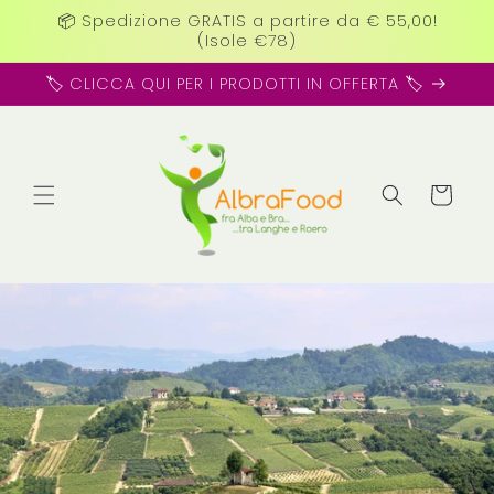
Vai
📦 Spedizione GRATIS a partire da € 55,00!
direttamente
(Isole €78)
ai contenuti
🏷️ CLICCA QUI PER I PRODOTTI IN OFFERTA 🏷️
Carrello